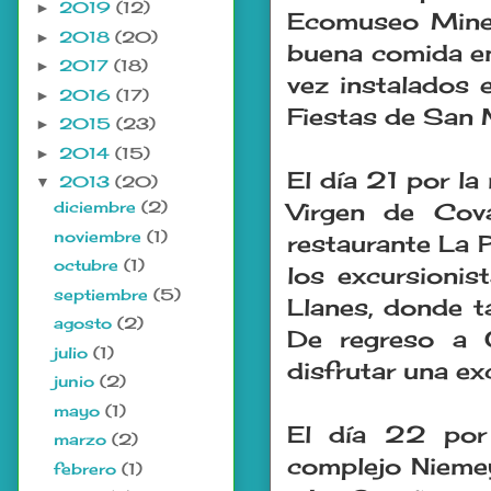
2019
(12)
►
Ecomuseo Miner
2018
(20)
►
buena comida en
2017
(18)
►
vez instalados 
2016
(17)
►
Fiestas de San 
2015
(23)
►
2014
(15)
►
El día 21 por la
2013
(20)
▼
diciembre
(2)
Virgen de Cov
noviembre
(1)
restaurante La 
octubre
(1)
los excursionis
septiembre
(5)
Llanes, donde ta
agosto
(2)
De regreso a 
julio
(1)
disfrutar una ex
junio
(2)
mayo
(1)
El día 22 por 
marzo
(2)
complejo Niemey
febrero
(1)