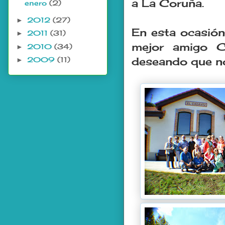
a La Coruña.
enero
(2)
2012
(27)
►
En esta ocasión
2011
(31)
►
mejor amigo Ca
2010
(34)
►
deseando que no
2009
(11)
►