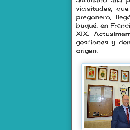
asturiano allá 
vicisitudes, qu
pregonero, lle
buqué, en Franc
XIX. Actualmen
gestiones y de
origen.