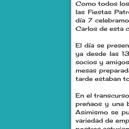
Como todos los 
las Fiestas Pat
día 7 celebramo
Carlos de esta c
El día se prese
ya desde las 1
socios y amigos
mesas preparad
tarde estaban t
En el transcurso
preñaos y una b
Asimismo se pu
variedad de empa
postres asturian