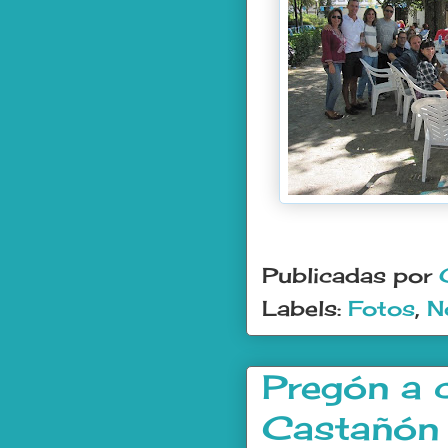
Publicadas por
Labels:
Fotos
,
N
Pregón a 
Castañón