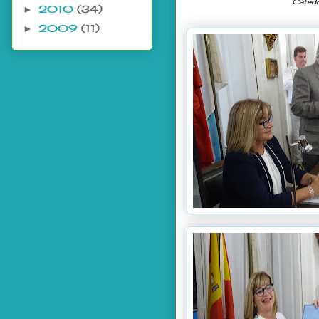
Catedr
2010
(34)
►
2009
(11)
►