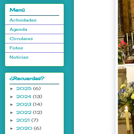
Menú
Actividades
Agenda
Circulares
Fotos
Noticias
¿Recuerdas?
2025
(6)
►
2024
(13)
►
2023
(14)
►
2022
(12)
►
2021
(7)
►
2020
(6)
►