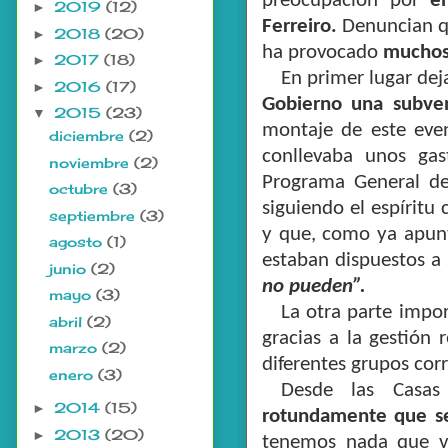
preocupación por
e
2019
(12)
►
Ferreiro.
Denuncian qu
2018
(20)
►
ha provocado
muchos 
2017
(18)
►
En primer lugar dej
2016
(17)
►
Gobierno una subven
2015
(23)
▼
montaje de este eve
diciembre
(2)
conllevaba unos gas
noviembre
(2)
Programa General de 
octubre
(3)
siguiendo el espíritu
septiembre
(3)
y que, como ya apunta
agosto
(1)
estaban dispuestos a 
junio
(2)
no pueden”.
mayo
(3)
La otra parte impor
abril
(2)
gracias a la gestión 
marzo
(2)
diferentes grupos cor
enero
(3)
Desde las Casa
2014
(15)
►
rotundamente que se
2013
(20)
►
tenemos nada que ve