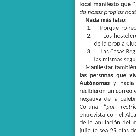
local manifestó que
“
do nosos propios host
Nada más falso
:
1.
Porque no rec
2.
Los hosteler
de la propia Ci
3.
Las Casas Reg
las mismas seguí
Manifestar también
las personas que v
Autónomas
y hacia 
recibieron un correo 
negativa de la celeb
Coruña
“por restri
entrevista con el Alc
de la anulación del 
julio (o sea 25 días 