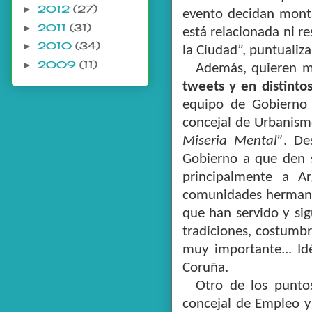
2012
(27)
►
evento decidan monta
2011
(31)
►
está relacionada ni r
2010
(34)
►
la Ciudad”, puntualiz
2009
(11)
►
Además, quieren m
tweets y en distinto
equipo de Gobierno 
concejal de Urbanism
Miseria Mental”
. De
Gobierno a que den s
principalmente a A
comunidades hermanas
que han servido y sig
tradiciones, costumbr
muy importante... Id
Coruña.
Otro de los puntos
concejal de Empleo y