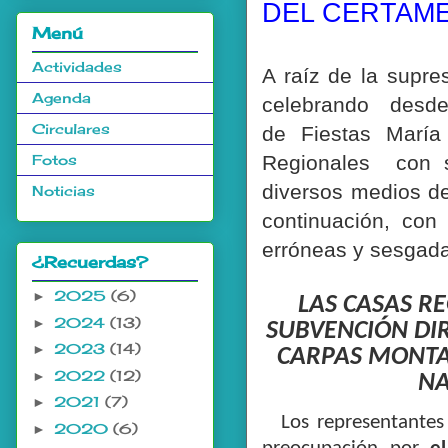
DEL CERTAME
Menú
Actividades
A raíz de la supr
Agenda
celebrando des
Circulares
de Fiestas María
Fotos
Regionales con s
diversos medios de
Noticias
continuación, con
erróneas y sesgada
¿Recuerdas?
2025
(6)
►
LAS CASAS R
2024
(13)
►
SUBVENCIÓN DI
2023
(14)
►
CARPAS MONTA
2022
(12)
►
NA
2021
(7)
►
Los representantes
2020
(6)
►