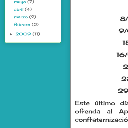
mayo
(7)
abril
(4)
marzo
(2)
8/
febrero
(2)
9/
2009
(11)
►
1
16/
2
2
29
Este último dí
ofrenda al A
confraternizació