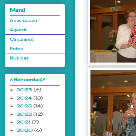
Menú
Actividades
Agenda
Circulares
Fotos
Noticias
¿Recuerdas?
2025
(6)
►
2024
(13)
►
2023
(14)
►
2022
(12)
►
2021
(7)
►
2020
(6)
►