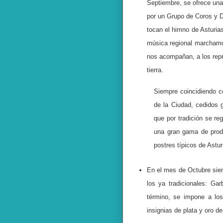
Septiembre, se ofrece un
por un Grupo de Coros y D
tocan el himno de Asturia
música regional marchamo
nos acompañan, a los repr
tierra.
Siempre coincidiendo c
de la Ciudad, cedidos 
que por tradición se re
una gran gama de produ
postres típicos de Astur
En el mes de Octubre si
los ya tradicionales: Ga
término, se impone a lo
insignias de plata y oro d