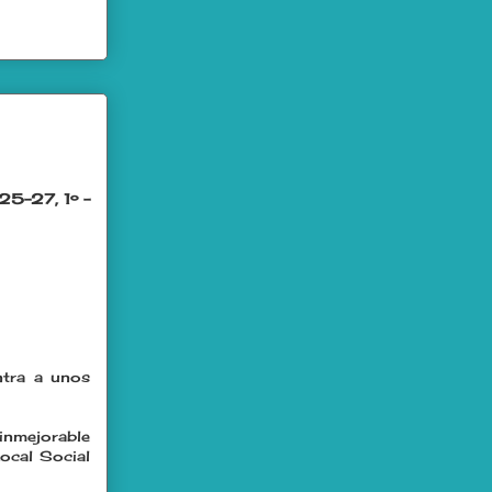
 25-27, 1º -
ntra a unos
nmejorable
ocal Social