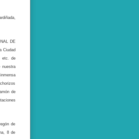
rdiñada,
IONAL DE
a Ciudad
 etc. de
 nuestra
a inmensa
 chorizos
 jamón de
taciones
regón de
na, 8 de