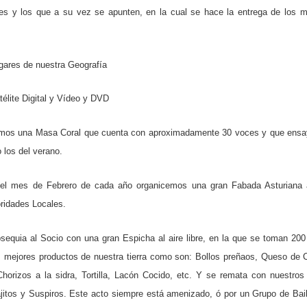
ntes y los que a su vez se apunten, en la cual se hace la entrega de los 
ugares de nuestra Geografía
élite Digital y Vídeo y DVD
nemos una Masa Coral que cuenta con aproximadamente 30 voces y que ensa
 los del verano.
n el mes de Febrero de cada año organicemos una gran Fabada Asturiana 
oridades Locales.
equia al Socio con una gran Espicha al aire libre, en la que se toman 200 
 mejores productos de nuestra tierra como son: Bollos preñaos, Queso de C
 Chorizos a la sidra, Tortilla, Lacón Cocido, etc. Y se remata con nuestros
ajitos y Suspiros. Este acto siempre está amenizado, ó por un Grupo de Bai