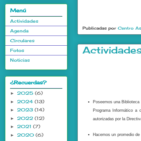
Menú
Actividades
Publicadas por
Centro As
Agenda
Circulares
Actividade
Fotos
Noticias
.
.
¿Recuerdas?
2025
(6)
►
2024
(13)
►
Poseemos una Biblioteca 
2023
(14)
►
Programa Informático a 
2022
(12)
►
autorizadas por la Directiv
2021
(7)
►
Hacemos un promedio de 3 
2020
(6)
►