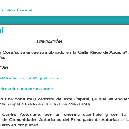
turiano Coruna
l
UBICACIÓN
a Coruña, se encuentra ubicado en la
Calle Riego de Agua, nº
ña.
 136
oasturianocoruna@gmail.com
entroasturianocoruna.com/
 en una zona muy céntrica de esta Capital, ya que se encue
unicipal situado en la Plaza de María Pita.
Centro Asturiano, con un enorme sacrificio y con la i
 de Comunidades Asturianas del Principado de Asturias, el L
quirió en propiedad.