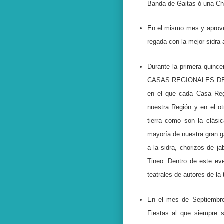
Banda de Gaitas ó una Cha
En el mismo mes y aprove
regada con la mejor sidra 
Durante la primera quin
CASAS REGIONALES DE LA
en el que cada Casa Regi
nuestra Región y en el o
tierra como son la clásic
mayoría de nuestra gran g
a la sidra, chorizos de j
Tineo. Dentro de este ev
teatrales de autores de la 
En el mes de Septiembre 
Fiestas al que siempre s