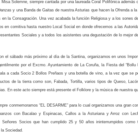
a Misa Solemne, siempre cantada por una laureada Coral Polifónica además 
anzas y una Banda de Gaitas de nuestra Asturias que hacen la Ofrenda a la
s en la Consagración. Una vez acabada la función Religiosa y a los sones d
s en comitiva hasta nuestro Local Social en donde ofrecemos a las Autorid
esentantes Sociales y a todos los asistentes una degustación de lo mejor d
on el sábado más próximo al día de la Santina, organizamos en unos Impor
gentilmente por el Excmo. Ayuntamiento de La Coruña, la Fiesta del “Bollu 
gala a cada Socio 2 Bollos Preñaos y una botella de vino, a la vez que se p
ctos de la tierra como son, Fabada, Tortilla, varios tipos de Queso, Lacó
ias. En este acto siempre está presente el Folklore y la música de nuestra que
empre conmemoramos “EL DESARME” para lo cual organizamos una gran co
rbanzos con Bacalao y Espinacas, Callos a la Asturiana y Arroz con Lec
s Señores Socios que han cumplido 25 y 50 años ininterrumpidos como t
e la Sociedad.