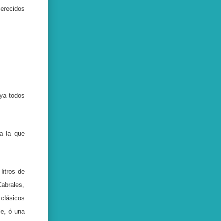
merecidos
ya todos
a la que
litros de
abrales,
 clásicos
le, ó una