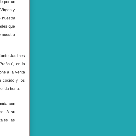
de por un
 Virgen y
e nuestra
ades que
e nuestra
tante Jardines
Preñau”, en la
one a la venta
n cocido y los
rida tierra.
mida con
he. A su
ales las