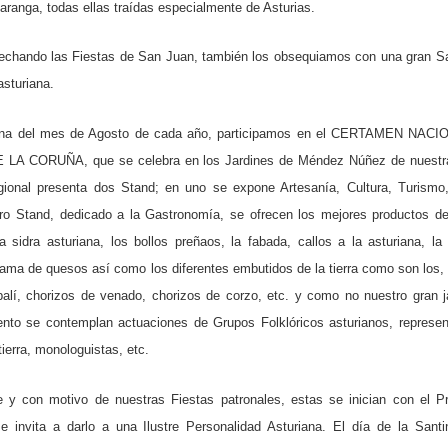
ranga, todas ellas traídas especialmente de Asturias.
chando las Fiestas de San Juan, también los obsequiamos con una gran Sa
asturiana.
cena del mes de Agosto de cada año, participamos en el CERTAMEN NAC
 CORUÑA, que se celebra en los Jardines de Méndez Núñez de nuestr
onal presenta dos Stand; en uno se expone Artesanía, Cultura, Turismo,
tro Stand, dedicado a la Gastronomía, se ofrecen los mejores productos de
a sidra asturiana, los bollos preñaos, la fabada, callos a la asturiana, l
ama de quesos así como los diferentes embutidos de la tierra como son los,
abalí, chorizos de venado, chorizos de corzo, etc. y como no nuestro gran
ento se contemplan actuaciones de Grupos Folklóricos asturianos, represen
tierra, monologuistas, etc.
y con motivo de nuestras Fiestas patronales, estas se inician con el P
e invita a darlo a una Ilustre Personalidad Asturiana. El día de la Santi