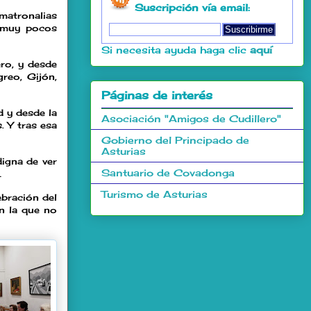
Suscripción vía email:
matronalias
n muy pocos
Si necesita ayuda haga clic
aquí
ro, y desde
reo, Gijón,
Páginas de interés
d y desde la
Asociación "Amigos de Cudillero"
. Y tras esa
Gobierno del Principado de
Asturias
digna de ver
Santuario de Covadonga
…
Turismo de Asturias
bración del
n la que no