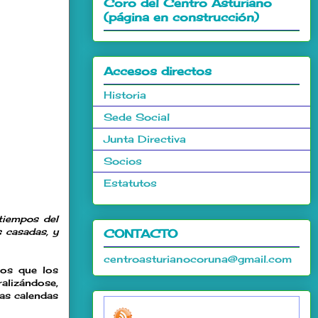
Coro del Centro Asturiano
(página en construcción)
Accesos directos
Historia
Sede Social
Junta Directiva
Socios
Estatutos
tiempos del
 casadas, y
CONTACTO
centroasturianocoruna@gmail.com
ios que los
alizándose,
las calendas