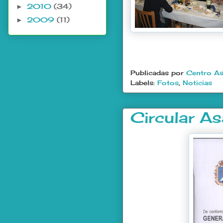
2010
(34)
►
2009
(11)
►
Publicadas por
Centro As
Labels:
Fotos
,
Noticias
Circular A