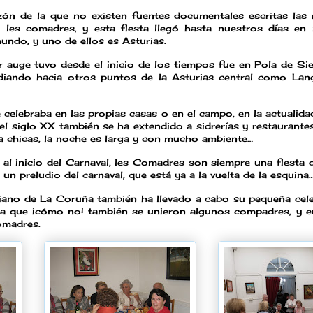
zón de la que no existen fuentes documentales escritas las 
de les comadres, y esta fiesta llegó hasta nuestros días e
undo, y uno de ellos es Asturias.
 auge tuvo desde el inicio de los tiempos fue en Pola de Sie
radiando hacia otros puntos de la Asturias central como Lang
e celebraba en las propias casas o en el campo, en la actualida
 siglo XX también se ha extendido a sidrerías y restaurantes
a chicas, la noche es larga y con mucho ambiente…
r al inicio del Carnaval, les Comadres son siempre una fiesta 
 un preludio del carnaval, que está ya a la vuelta de la esquina
iano de La Coruña también ha llevado a cabo su pequeña cele
la que ¡cómo no! también se unieron algunos compadres, y e
Comadres.