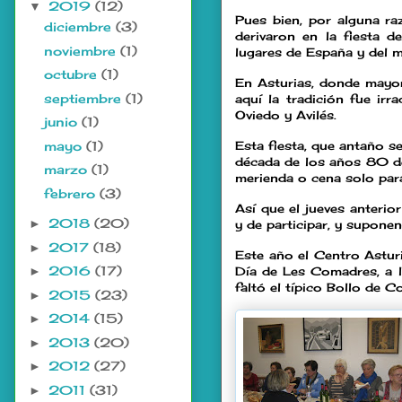
2019
(12)
▼
Pues bien, por alguna ra
diciembre
(3)
derivaron en la fiesta 
noviembre
(1)
lugares de España y del m
octubre
(1)
En Asturias, donde mayor
septiembre
(1)
aquí la tradición fue ir
Oviedo y Avilés.
junio
(1)
mayo
(1)
Esta fiesta, que antaño s
década de los años 80 del
marzo
(1)
merienda o cena solo par
febrero
(3)
Así que el jueves anterio
2018
(20)
►
y de participar, y suponen
2017
(18)
►
Este año el Centro Astur
2016
(17)
Día de Les Comadres, a 
►
faltó el típico Bollo de 
2015
(23)
►
2014
(15)
►
2013
(20)
►
2012
(27)
►
2011
(31)
►