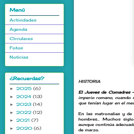
Menú
Actividades
Agenda
Circulares
Fotos
Noticias
¿Recuerdas?
HISTORIA
2025
(6)
►
El Jueves de Comadres 
2024
(13)
►
imperio romano, cuando s
que tenían lugar en el me
2023
(14)
►
2022
(12)
►
En las matronalias y de 
hombres… Muchos siglos 
2021
(7)
►
aunque continúa adecuada 
2020
(6)
►
de marzo.