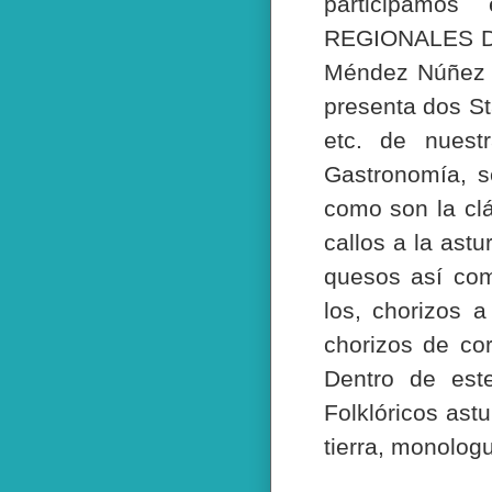
participam
REGIONALES DE
Méndez Núñez 
presenta dos St
etc. de nuest
Gastronomía, s
como son la clá
callos a la ast
quesos así com
los, chorizos a
chorizos de co
Dentro de est
Folklóricos ast
tierra, monologu