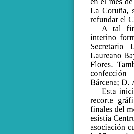
en el mes de
La Coruña, 
refundar el C
A tal fi
interino for
Secretario
Laureano Ba
Flores. Tam
confección
Bárcena; D. 
Esta inic
recorte grá
finales del 
esistía Cent
asociación cu