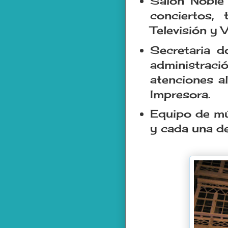
Salón Noble 
conciertos,
Televisión y V
Secretaria d
administraci
atenciones al
Impresora.
Equipo de mú
y cada una de