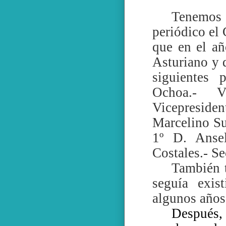
Tenemos 
periódico el
que en el a
Asturiano y 
siguientes 
Ochoa.- V
Vicepreside
Marcelino Su
1º D. Anse
Costales.- S
También t
seguía exis
algunos años
Después, 