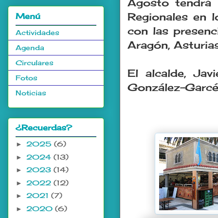
Agosto tendrá 
Regionales en 
Menú
con las presenc
Actividades
Aragón, Asturias
Agenda
Circulares
El alcalde, Jav
Fotos
González-Garcés
Noticias
¿Recuerdas?
2025
(6)
►
2024
(13)
►
2023
(14)
►
2022
(12)
►
2021
(7)
►
2020
(6)
►