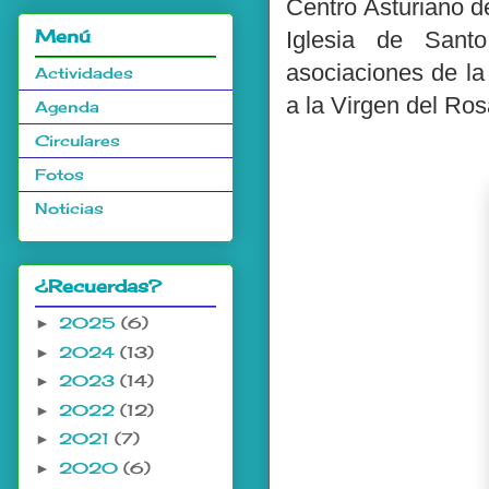
Centro Asturiano d
Menú
Iglesia de Sant
asociaciones de la
Actividades
a la Virgen del Ros
Agenda
Circulares
Fotos
Noticias
¿Recuerdas?
2025
(6)
►
2024
(13)
►
2023
(14)
►
2022
(12)
►
2021
(7)
►
2020
(6)
►