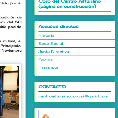
Coro del Centro Asturiano
ado por el
(página en construcción)
mposición de
tivo del 60
Accesos directos
abía podido
Historia
a misma, el
Sede Social
Principado,
 Noviembre
Junta Directiva
Socios
Estatutos
CONTACTO
centroasturianocoruna@gmail.com