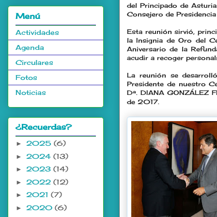
del Principado de Astu
Consejero de Presidenc
Menú
Esta reunión sirvió, prin
Actividades
la Insignia de Oro del 
Agenda
Aniversario de la Refun
acudir a recoger persona
Circulares
La reunión se desarrolló
Fotos
Presidente de nuestro Ce
Noticias
Dª. DIANA GONZÁLEZ FER
de 2017.
¿Recuerdas?
2025
(6)
►
2024
(13)
►
2023
(14)
►
2022
(12)
►
2021
(7)
►
2020
(6)
►