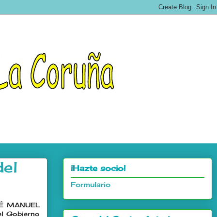
del
¡Hazte socio!
Formulario
JOSÉ MANUEL
el Gobierno