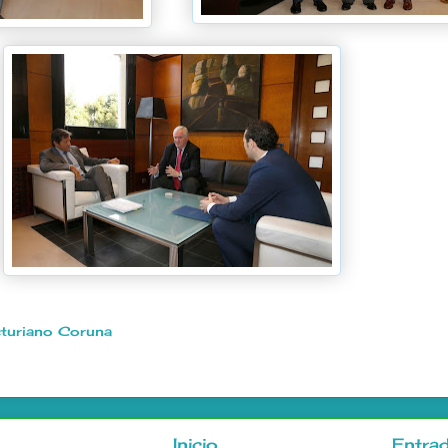
turiano Coruna
Inicio
Entrad