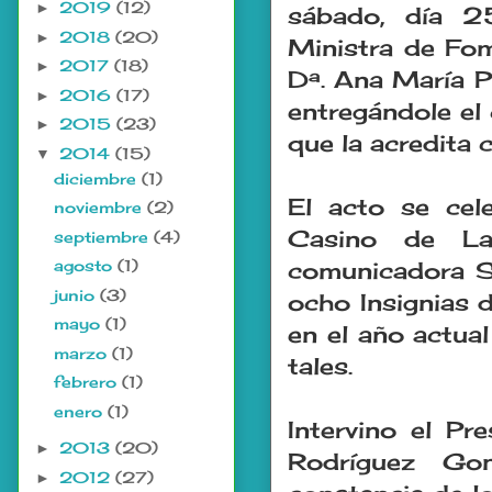
2019
(12)
►
sábado, día 2
2018
(20)
►
Ministra de Fom
2017
(18)
►
Dª. Ana María P
2016
(17)
►
entregándole el
2015
(23)
►
que la acredita 
2014
(15)
▼
diciembre
(1)
El acto se cel
noviembre
(2)
Casino de La
septiembre
(4)
agosto
(1)
comunicadora S
junio
(3)
ocho Insignias 
mayo
(1)
en el año actu
marzo
(1)
tales.
febrero
(1)
enero
(1)
Intervino el Pr
2013
(20)
►
Rodríguez Gon
2012
(27)
►