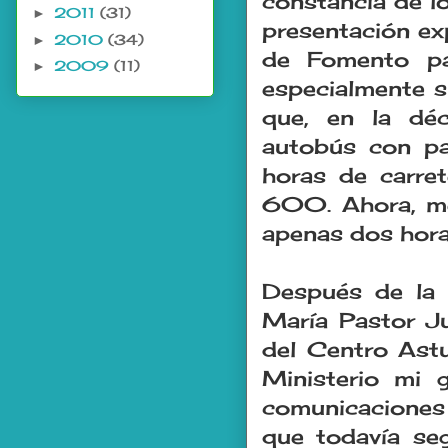
constancia de 
2011
(31)
►
presentación ex
2010
(34)
►
de Fomento par
2009
(11)
►
especialmente s
que, en la déc
autobús con p
horas de carre
600. Ahora, me
apenas dos hora
Después de la 
María Pastor Ju
del Centro Astu
Ministerio mi 
comunicaciones
que todavía seg