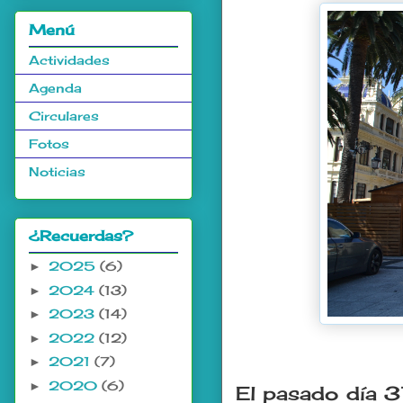
Menú
Actividades
Agenda
Circulares
Fotos
Noticias
¿Recuerdas?
2025
(6)
►
2024
(13)
►
2023
(14)
►
2022
(12)
►
2021
(7)
►
2020
(6)
►
El pasado día 3