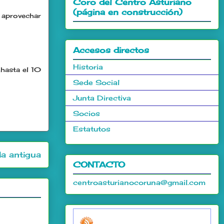
Coro del Centro Asturiano
(página en construcción)
 aprovechar
Accesos directos
Historia
 hasta el 10
Sede Social
Junta Directiva
Socios
Estatutos
a antigua
CONTACTO
centroasturianocoruna@gmail.com