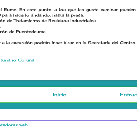
el Eume. En este punto, a los que les guste caminar pueden
 para hacerlo andando, hasta la presa.
ción de Tratamiento de Residuos Industriales.
.
Feirón de Puentedeume.
 a la excursión podrán inscribirse en la Secretaría del Centro
turiano Coruna
Inicio
Entrad