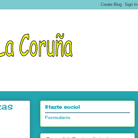
zas
¡Hazte socio!
Formulario