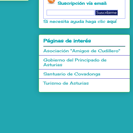
Suscripción vía email:
Si necesita ayuda haga clic
aquí
Páginas de interés
Asociación "Amigos de Cudillero"
Gobierno del Principado de
Asturias
Santuario de Covadonga
Turismo de Asturias