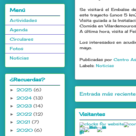
Menú
Se visitará el Embalse d
este trayecto (unos 5 km)
Actividades
Visita guiada a la Instala
Comida en Vilardemouros
Agenda
A última hora, visita al 
Circulares
Los interesados en acudir
mayo.
Fotos
Noticias
Publicadas por
Centro As
Labels:
Noticias
¿Recuerdas?
2025
(6)
►
Entrada más reciente
2024
(13)
►
2023
(14)
►
Visitantes
2022
(12)
►
2021
(7)
►
2020
(6)
►