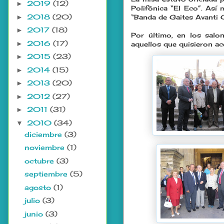
2019
(12)
►
Polifónica “El Eco”. Así 
2018
(20)
►
“Banda de Gaites Avanti C
2017
(18)
►
Por último, en los salo
2016
(17)
►
aquellos que quisieron ace
2015
(23)
►
2014
(15)
►
2013
(20)
►
2012
(27)
►
2011
(31)
►
2010
(34)
▼
diciembre
(3)
noviembre
(1)
octubre
(3)
septiembre
(5)
agosto
(1)
julio
(3)
junio
(3)