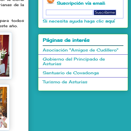
Suscripción vía email:
rianas de la
 para todos
Si necesita ayuda haga clic
aquí
este año.
Páginas de interés
Asociación "Amigos de Cudillero"
Gobierno del Principado de
Asturias
Santuario de Covadonga
Turismo de Asturias