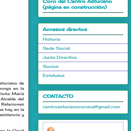
Coro del Centro Asturiano
(página en construcción)
Accesos directos
Historia
Sede Social
Junta Directiva
Socios
Estatutos
sturiano de
donga en la
 Doña María
CONTACTO
Alcalde del
 Relaciones
centroasturianocoruna@gmail.com
ue hay en la
asistencia y
or la Coral