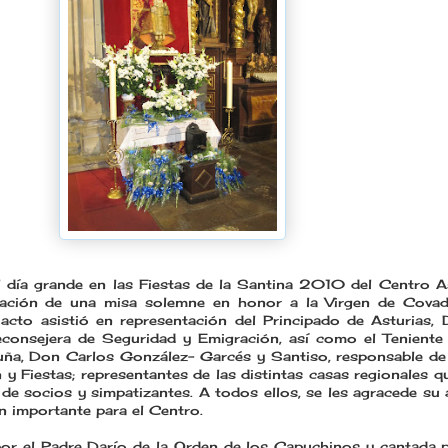
l día grande en las Fiestas de la Santina 2010 del Centro A
ración de una misa solemne en honor a la Virgen de Cova
 acto asistió en representación del Principado de Asturias,
econsejera de Seguridad y Emigración, así como el Teniente 
ña, Don Carlos González- Garcés y Santiso, responsable de
n y Fiestas; representantes de las distintas casas regionales q
e socios y simpatizantes. A todos ellos, se les agracede su 
n importante para el Centro.
por el Padre Darío de la Orden de los Capuchinos y cantada p