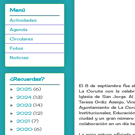
Menú
Actividades
Agenda
Circulares
Fotos
Noticias
¿Recuerdas?
El 8 de septiembre fue e
2025
(6)
►
La Coruña con la celeb
Iglesia de San Jorge. Al
2024
(13)
►
Teresa Ordiz Asenjo, Vic
2023
(14)
►
Ayuntamiento de La Coru
Institucionales, Educació
2022
(12)
►
ciudad y un gran número d
2021
(7)
►
colaboración en un día ta
2020
(6)
►
La misa estuvo oficiada 