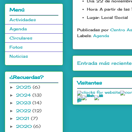
Día: 22 de noviemb
Menú
Hora: A partir de la
Lugar: Local Social
Actividades
Agenda
Publicadas por
Centro As
Labels:
Agenda
Circulares
Fotos
Noticias
Entrada más reciente
¿Recuerdas?
Visitantes
2025
(6)
►
2024
(13)
►
2023
(14)
►
2022
(12)
►
2021
(7)
►
2020
(6)
►