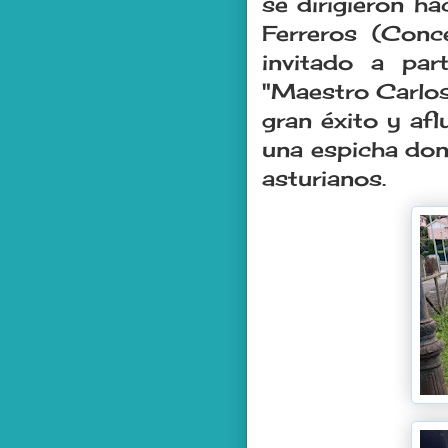
se dirigieron h
Ferreros (Conc
invitado a par
"Maestro Carlos 
gran éxito y afl
una espicha don
asturianos.