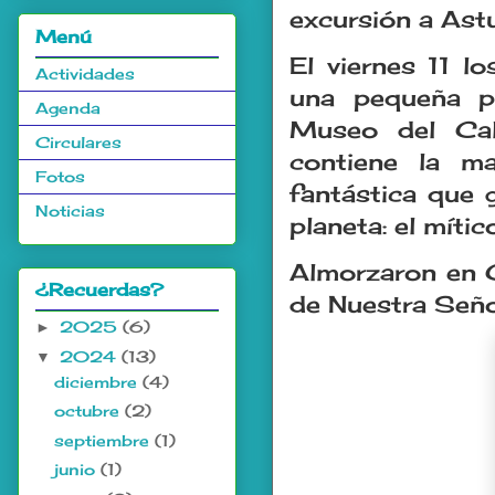
excursión a Astu
Menú
El viernes 11 l
Actividades
una pequeña pa
Agenda
Museo del Cal
Circulares
contiene la m
Fotos
fantástica que 
Noticias
planeta: el mític
Almorzaron en Co
¿Recuerdas?
de Nuestra Señ
2025
(6)
►
2024
(13)
▼
diciembre
(4)
octubre
(2)
septiembre
(1)
junio
(1)