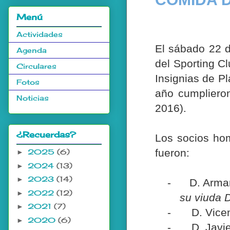
Menú
Actividades
El sábado 22 d
Agenda
del Sporting C
Circulares
Insignias de Pl
Fotos
año cumpliero
Noticias
2016).
¿Recuerdas?
Los socios hom
fueron:
2025
(6)
►
2024
(13)
►
2023
(14)
►
-
D. Arma
2022
(12)
►
su viuda 
2021
(7)
►
-
D. Vice
2020
(6)
►
-
D. Javi