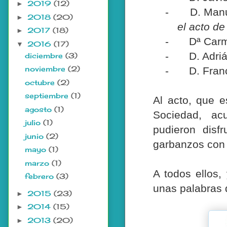
2019
(12)
►
-
D. Man
2018
(20)
►
el acto de
2017
(18)
►
-
Dª Carm
2016
(17)
▼
-
D. Adri
diciembre
(3)
noviembre
(2)
-
D. Fran
octubre
(2)
septiembre
(1)
Al acto, que e
agosto
(1)
Sociedad, acu
julio
(1)
pudieron disf
junio
(2)
garbanzos con 
mayo
(1)
marzo
(1)
A todos ellos,
febrero
(3)
unas palabras 
2015
(23)
►
2014
(15)
►
2013
(20)
►