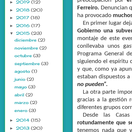
preocupación por
e
2019
(12)
►
Ferreiro.
Denuncian qu
2018
(20)
►
ha provocado
muchos 
2017
(18)
►
En primer lugar dej
2016
(17)
►
Gobierno una subven
2015
(23)
▼
montaje de este eve
diciembre
(2)
conllevaba unos gas
noviembre
(2)
Programa General de 
octubre
(3)
siguiendo el espíritu
septiembre
(3)
y que, como ya apunta
agosto
(1)
estaban dispuestos a 
junio
(2)
no pueden”.
mayo
(3)
La otra parte impor
abril
(2)
gracias a la gestión 
marzo
(2)
diferentes grupos cor
enero
(3)
Desde las Casa
2014
(15)
►
rotundamente que se
2013
(20)
►
tenemos nada que ve