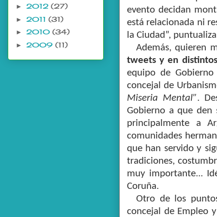
2012
(27)
►
evento decidan monta
2011
(31)
►
está relacionada ni r
2010
(34)
►
la Ciudad”, puntualiz
2009
(11)
►
Además, quieren m
tweets y en distinto
equipo de Gobierno 
concejal de Urbanism
Miseria Mental”
. De
Gobierno a que den s
principalmente a A
comunidades hermanas
que han servido y sig
tradiciones, costumbr
muy importante... Id
Coruña.
Otro de los puntos
concejal de Empleo y