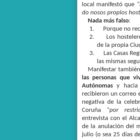
local manifestó que
“
do nosos propios host
Nada más falso
:
1.
Porque no rec
2.
Los hosteler
de la propia Ci
3.
Las Casas Reg
las mismas seguí
Manifestar también
las personas que v
Autónomas
y hacia 
recibieron un correo 
negativa de la celeb
Coruña
“por restri
entrevista con el Alc
de la anulación del 
julio (o sea 25 días 