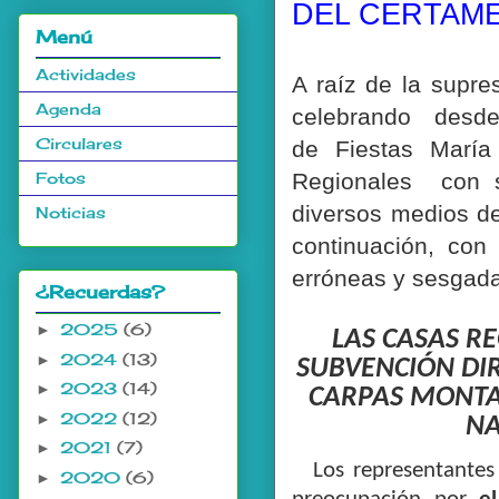
DEL CERTAME
Menú
Actividades
A raíz de la supr
Agenda
celebrando des
Circulares
de Fiestas María
Fotos
Regionales con s
diversos medios de
Noticias
continuación, con
erróneas y sesgada
¿Recuerdas?
2025
(6)
►
LAS CASAS R
2024
(13)
►
SUBVENCIÓN DI
2023
(14)
►
CARPAS MONTA
2022
(12)
►
NA
2021
(7)
►
Los representantes
2020
(6)
►