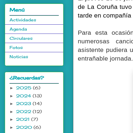
de La Coruña tuvo 
Menú
tarde en compañía d
Actividades
Agenda
Para esta ocasión
Circulares
numerosas canci
Fotos
asistente pudiera 
Noticias
entrañable jornada
¿Recuerdas?
2025
(6)
►
2024
(13)
►
2023
(14)
►
2022
(12)
►
2021
(7)
►
2020
(6)
►