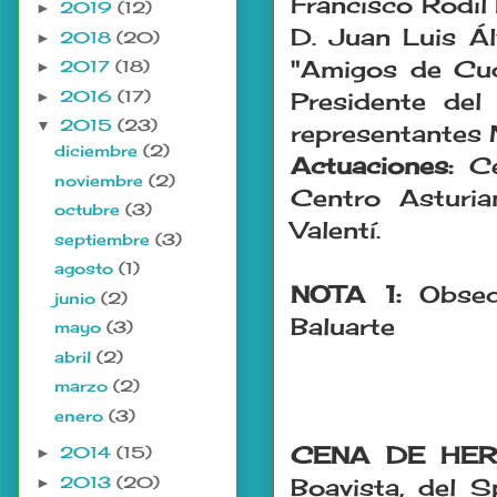
Francisco Rodil 
2019
(12)
►
D. Juan Luis Ál
2018
(20)
►
"Amigos de Cud
2017
(18)
►
2016
(17)
►
Presidente del
2015
(23)
▼
representantes 
diciembre
(2)
Actuaciones:
C
noviembre
(2)
Centro Asturia
octubre
(3)
Valentí.
septiembre
(3)
agosto
(1)
NOTA 1:
Obseq
junio
(2)
Baluarte
mayo
(3)
abril
(2)
marzo
(2)
enero
(3)
CENA DE HE
2014
(15)
►
2013
(20)
►
Boavista, del 