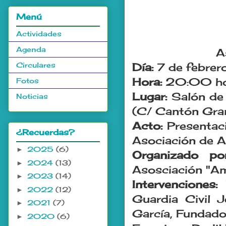
Menú
Actividades
Agenda
A
Circulares
Día:
7 de febre
Hora:
20:00 ho
Fotos
Lugar:
Salón de 
Noticias
(C/ Cantón Gra
Acto:
Presentac
¿Recuerdas?
Asociación de A
2025
(6)
►
Organizado p
2024
(13)
►
Asosciación "Am
2023
(14)
►
Intervenciones:
2022
(12)
►
Guardia Civil 
2021
(7)
►
García, Fundado
2020
(6)
►