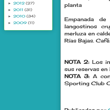
2012
(27)
►
planta
2011
(31)
►
2010
(34)
►
Empanada de 
2009
(11)
►
langostinos cr
merluza en calde
Rías Bajas. Café
NOTA 2:
Los i
sus reservas en 
NOTA 3:
A con
Sporting Club Ca