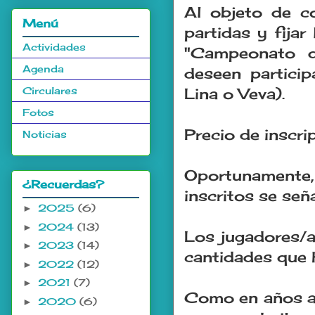
Al objeto de co
Menú
partidas y fija
Actividades
"Campeonato d
Agenda
deseen particip
Circulares
Lina o Veva).
Fotos
Precio de inscri
Noticias
Oportunamente,
¿Recuerdas?
inscritos se señ
2025
(6)
►
2024
(13)
►
Los jugadores/a
2023
(14)
►
cantidades que 
2022
(12)
►
2021
(7)
►
Como en años an
2020
(6)
►