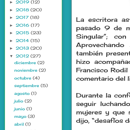
2019
(12)
►
2018
(20)
►
2017
(18)
►
La escritora as
2016
(17)
►
pasado 9 de ma
2015
(23)
►
Singular”; con
2014
(15)
►
Aprovechando 
2013
(20)
►
también present
2012
(27)
▼
hizo acompañad
diciembre
(2)
Francisco Rodil
noviembre
(2)
comentario del l
octubre
(4)
septiembre
(5)
agosto
(1)
Durante la conf
julio
(2)
seguir luchand
junio
(1)
mujeres y que s
mayo
(3)
dijo, “desafíos 
abril
(1)