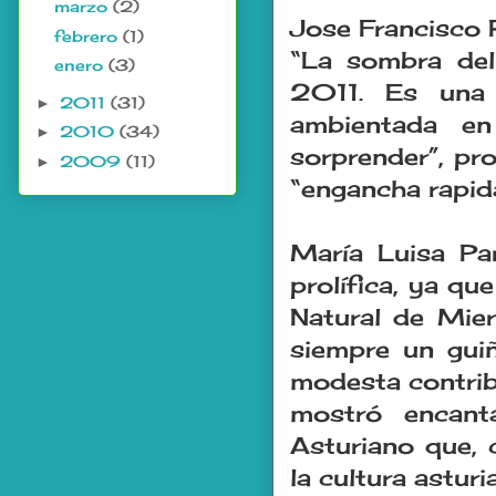
marzo
(2)
Jose Francisco R
febrero
(1)
“La sombra del
enero
(3)
2011. Es una n
2011
(31)
►
ambientada en
2010
(34)
►
sorprender”, pro
2009
(11)
►
“engancha rapida
María Luisa Pa
prolífica, ya qu
Natural de Mier
siempre un guiñ
modesta contribu
mostró encant
Asturiano que, 
la cultura astur