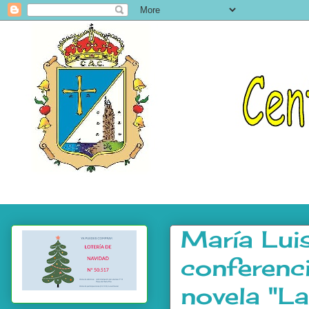
María Lui
conferenc
novela "L