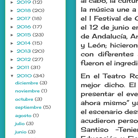
al cabo, la cult
2019
(12)
►
la música une a
2018
(20)
►
el I Festival d
2017
(18)
►
el 12 de junio e
2016
(17)
►
2015
(23)
de Andalucía, A
►
2014
(15)
►
y León; hicieron
2013
(20)
►
con diferentes 
2012
(27)
►
fueron el ingredi
2011
(31)
►
En el Teatro Ro
2010
(34)
▼
diciembre
(3)
mejor dicho. El
noviembre
(1)
presentar el ev
octubre
(3)
ahora mismo” ya
septiembre
(5)
el escenario de
agosto
(1)
acudieron pers
julio
(3)
Santiso -Tenie
junio
(3)