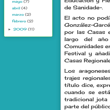
Educación y Fie
mayo
(7)
de Sanidade-.
abril
(4)
marzo
(2)
El acto no pod
febrero
(2)
González-Garcé
2009
(11)
►
por las Casas e
largo del añ
Comunidades en 
Festival y aña
Casas Regionale
Los aragoneses
trajes regional
título dice, exp
cuando se está
tradicional jot
parte del público