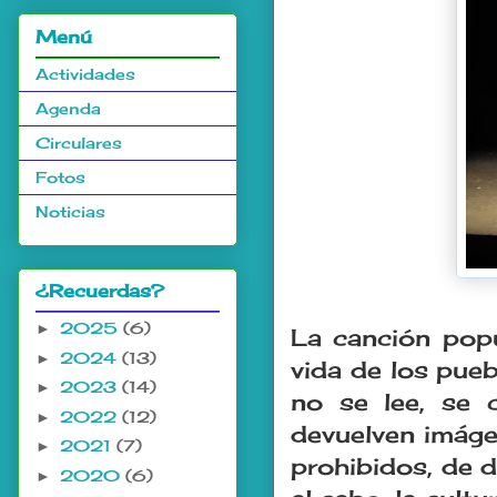
Menú
Actividades
Agenda
Circulares
Fotos
Noticias
¿Recuerdas?
.
2025
(6)
►
La canción popu
2024
(13)
►
vida de los pueb
2023
(14)
►
no se lee, se 
2022
(12)
►
devuelven imáge
2021
(7)
►
prohibidos, de dí
2020
(6)
►