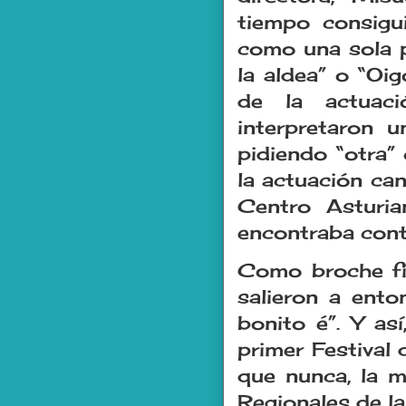
tiempo consigu
como una sola 
la aldea” o “Oi
de la actuac
interpretaron 
pidiendo “otra” 
la actuación ca
Centro Asturia
encontraba cont
Como broche fin
salieron a ento
bonito é”. Y así
primer Festival
que nunca, la m
Regionales de la